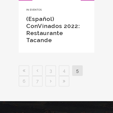
IN
EVENTOS
(Español)
ConVinados 2022:
Restaurante
Tacande
3
4
5
6
7