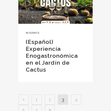
IN
EVENTS
(Español)
Experiencia
Enogastronómica
en el Jardín de
Cactus
1
2
3
4
5