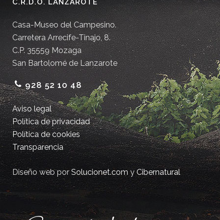
C.R.D.O. LANZAROTE
Casa-Museo del Campesino.
Carretera Arrecife-Tinajo, 8.
C.P. 35559 Mozaga
San Bartolomé de Lanzarote
928 52 10 48
Aviso legal
Política de privacidad
Política de cookies
Transparencia
Diseño web por
Solucionet.com
y
Cibernatural