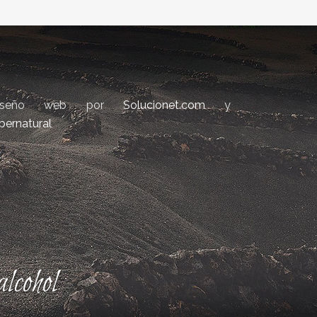
iseño web por
Solucionet.com
y
bernatural
lcohol