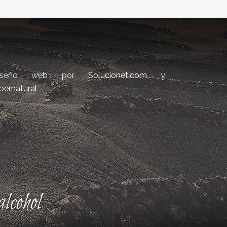
iseño web por
Solucionet.com
y
bernatural
lcohol