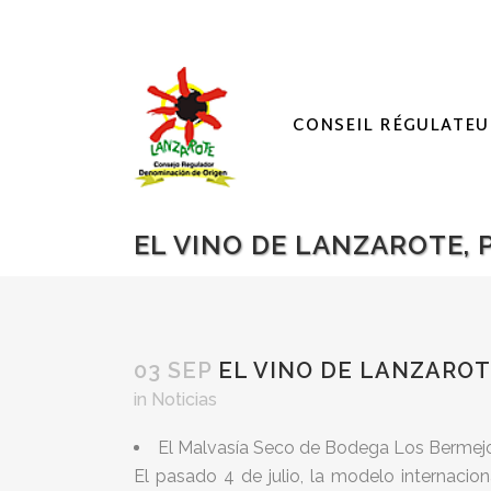
CONSEIL RÉGULATEU
EL VINO DE LANZAROTE, 
03 SEP
EL VINO DE LANZAROT
in
Noticias
El Malvasía Seco de Bodega Los Bermejos f
El pasado 4 de julio, la modelo internaci