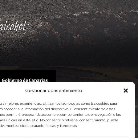
lcohol
Gestionar consentimiento
 Gobierno de Canarias
 las mejores experiencias, utilizamos tecnologías como las cookies para
imentaria
o acceder a la información del dispositivo. El consentimiento de estas
nos permitirá procesar datos como el comportamiento de navegación o las
ones únicas en este sitio. No consentir o retirar el consentimiento, puede
tivamente a ciertas características y funciones.