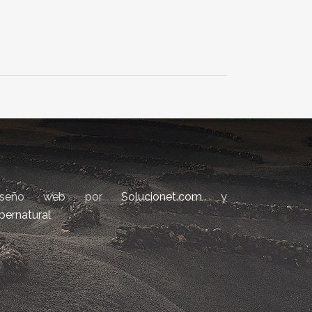
iseño web por
Solucionet.com
y
bernatural