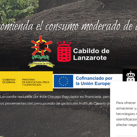
comienda el consumo moderado de a
 Lanzarote realizada por este Consejo Regulador es financiada, parcialmente, por el
Para ofrecer
os provenientes del presupuesto de gastos del Instituto Canario de Calidad Agroal
almacenar y/
tecnologías 
identificaci
afectar nega