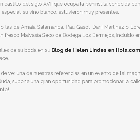
n castillo del siglo XVII que ocupa la península conocida c
en especial, su vino blanco, estuvieron muy presentes.
o las de Amaia Salamanca, Pau Gasol, Dani Martínez o Loren
un fresco Malvasía Seco de Bodega Los Bermejos, incluido en 
alles de su boda en su
Blog de Helen Lindes en Hola.co
ace.
e ver una de nuestras referencias en un evento de tal magn
 duda, supone una gran oportunidad para promocionar la calid
onto!