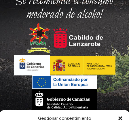
Se recomienda el consumo
moderado de alcohol
La gestión de la DOP Lanzarote realizada por este Consejo Regulador es financiada,
Gestionar consentimiento
parcialmente, por el Gobierno de Canarias