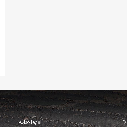
s
a
s
e
s
y
n
Aviso legal
D