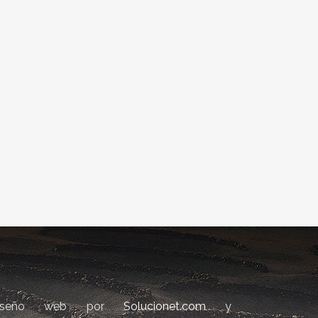
iseño web por
Solucionet.com
y