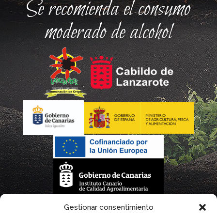
Se recomienda el consumo
moderado de alcohol
La gestión de la DOP Lanzarote realizada por este Consejo Regulador es financiada,
Gestionar consentimiento