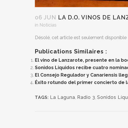
06 JUN
LA D.O. VINOS DE LAN
in
Noticias
Désolé, cet article est seulement disponible
Publications Similaires :
El vino de Lanzarote, presente en la b
Sonidos Líquidos recibe cuatro nominac
El Consejo Regulador y Canariensis lle
Éxito rotundo del primer concierto de 
La Laguna
,
Radio 3
,
Sonidos Líqu
TAGS: