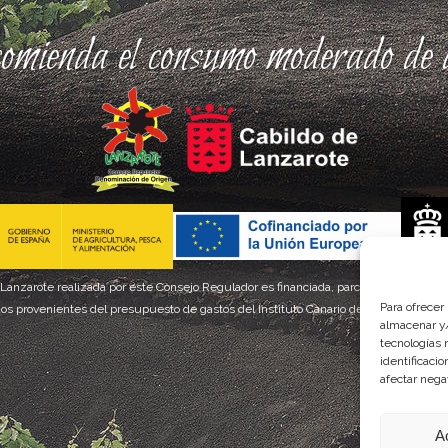
comienda el consumo moderado de a
 Lanzarote realizada por este Consejo Regulador es financiada, parcialmente, por el
Para ofrecer
os provenientes del presupuesto de gastos del Instituto Canario de Calidad Agroal
almacenar y/
tecnologías 
identificaci
afectar nega
A