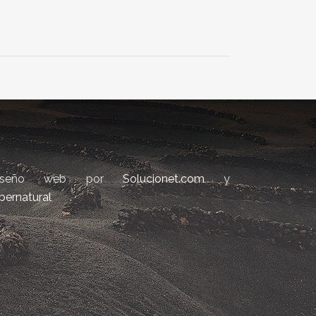
iseño web por
Solucionet.com
y
bernatural