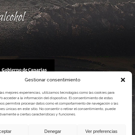
lcohol
Gestionar consentimiento
 Gobierno de Canarias
 las mejores experiencias, utilizamos tecnologías como las cookies para
imentaria
o acceder a la información del dispositivo. El consentimiento de estas
nos permitirá procesar datos como el comportamiento de navegación o las
ones únicas en este sitio. No consentir o retirar el consentimiento, puede
tivamente a ciertas características y funciones.
ceptar
Denegar
Ver preferencias