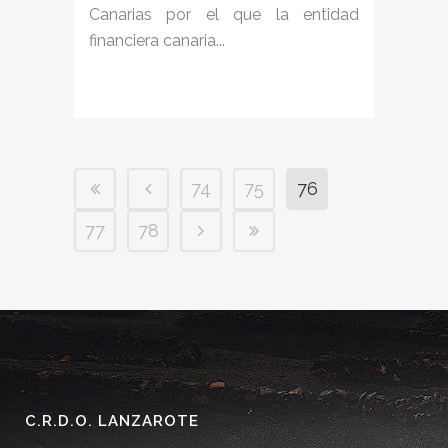
Canarias por el que la entidad
financiera canaria...
74
75
76
77
78
C.R.D.O. LANZAROTE