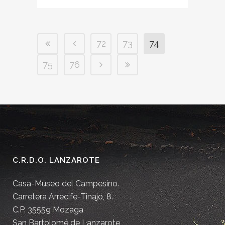
72
73
74
75
76
C.R.D.O. LANZAROTE
Casa-Museo del Campesino.
Carretera Arrecife-Tinajo, 8.
C.P. 35559 Mozaga
San Bartolomé de Lanzarote