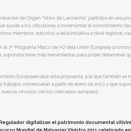
inación de Origen “Vinos de Lanzarote”, participa en una pr
e ayude a los viticultores a incrementar el conocimiento nece
tros miembros adscritos a esta iniciativa a nivel regional, na
 en el 7º Programa Marco de I+D dela Unión Europeay promovi
, supondrá tener más herramientas para poder determinar qu
omisión Europeaevalúe esta propuesta, a la que también se h
 trabajos comenzarían a partir de enero de 2013 y que supo
an nuevos vínculos con los mercados europeos.
gulador digitalizan el patrimonio documental vitiviníc
oncurso Mundial de Malvasías Vinistra 2011 celebrado e