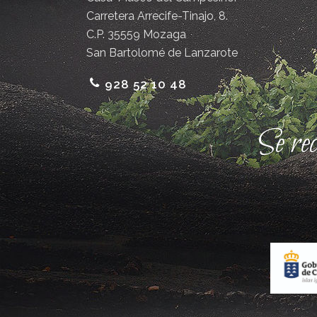
Carretera Arrecife-Tinajo, 8.
C.P. 35559 Mozaga
San Bartolomé de Lanzarote
928 52 10 48
Se re