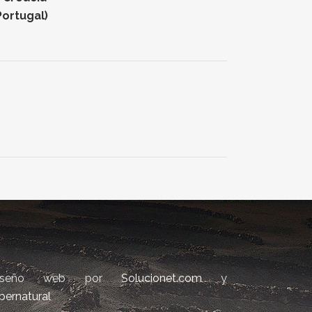
Portugal)
iseño web por
Solucionet.com
y
bernatural