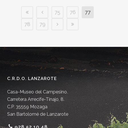
75
76
77
78
79
C.R.D.O. LANZAROTE
Casa-Museo del Campesino.
Carretera Arrecife-Tinajo, 8.
C.P. 35559 Mozaga
San Bartolomé de Lanzarote
928 52 10 48