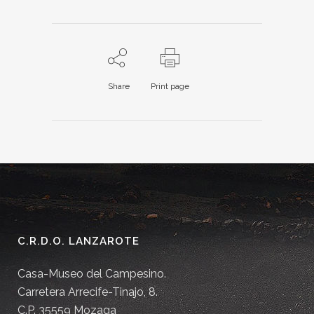
Share
Print page
C.R.D.O. LANZAROTE
Casa-Museo del Campesino.
Carretera Arrecife-Tinajo, 8.
C.P. 35559 Mozaga