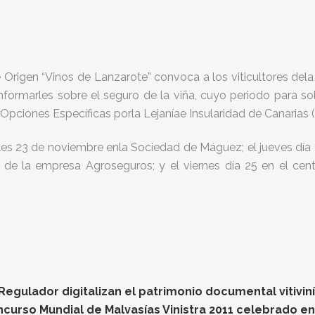
igen “Vinos de Lanzarote” convoca a los viticultores dela I
formarles sobre el seguro de la viña, cuyo periodo para sol
Opciones Específicas porla Lejaníae Insularidad de Canarias (
s 23 de noviembre enla Sociedad de Máguez; el jueves día 
de la empresa Agroseguros; y el viernes día 25 en el cent
gulador digitalizan el patrimonio documental vitiviníc
oncurso Mundial de Malvasías Vinistra 2011 celebrado e