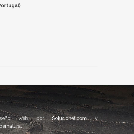
Portugal)
iseño web por
Solucionet.com
y
bernatural