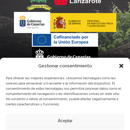
Gestionar consentimiento
La gestión de la DOP Lanzarote realizada por este Consejo Regulador es financiada,
Para ofrecer las mejores experiencias, utilizamos tecnologías como las
cookies para almacenar y/o acceder a la información del dispositivo. El
parcialmente, por el Gobierno de Canarias
consentimiento de estas tecnologías nos permitirá procesar datos como el
comportamiento de navegación o las identificaciones únicas en este sitio.
con fondos provenientes del presupuesto de gastos del Instituto Canario de
No consentir o retirar el consentimiento, puede afectar negativamente a
ciertas características y funciones.
Calidad Agroalimentaria
Aceptar