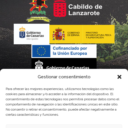
Gestionar consentimiento
La gestión de la DOP Lanzarote realizada por este Consejo Regulador es financiada,
Para ofrecer las mejores experiencias, utilizamos tecnologías como las
cookies para almacenar y/o acceder a la información del dispositivo. El
parcialmente, por el Gobierno de Canarias
consentimiento de estas tecnologías nos permitirá procesar datos como el
comportamiento de navegación o las identificaciones únicas en este sitio.
con fondos provenientes del presupuesto de gastos del Instituto Canario de
No consentir o retirar el consentimiento, puede afectar negativamente a
ciertas características y funciones.
Calidad Agroalimentaria