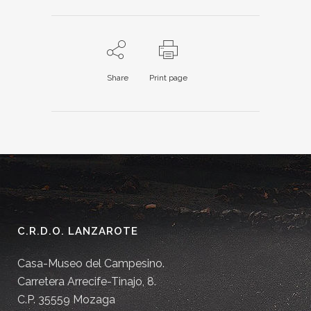
Share
Print page
C.R.D.O. LANZAROTE
Casa-Museo del Campesino.
Carretera Arrecife-Tinajo, 8.
C.P. 35559 Mozaga