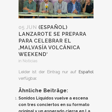
05 JUN
(ESPAÑOL)
LANZAROTE SE PREPARA
PARA CELEBRAR EL
‚MALVASÍA VOLCÁNICA
WEEKEND‘
in
Noticias
Leider ist der Eintrag nur auf
Español
verfügbar.
Ähnliche Beiträge:
Sonidos Líquidos vuelve a escena
con tres conciertos en su formato
original y un esperado cierre en La