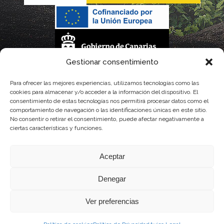
Gestionar consentimiento
La gestión de la DOP Lanzarote realizada por este Consejo Regulador es financiada,
Para ofrecer las mejores experiencias, utilizamos tecnologías como las
cookies para almacenar y/o acceder a la información del dispositivo. El
parcialmente, por el Gobierno de Canarias
consentimiento de estas tecnologías nos permitirá procesar datos como el
comportamiento de navegación o las identificaciones únicas en este sitio.
con fondos provenientes del presupuesto de gastos del Instituto Canario de
No consentir o retirar el consentimiento, puede afectar negativamente a
ciertas características y funciones.
Calidad Agroalimentaria
Aceptar
Denegar
Ver preferencias