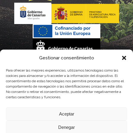
Gestionar consentimiento
La gestión de la DOP Lanzarote realizada por este Consejo Regulador es financiada,
Para ofrecer las mejores experiencias, utilizamos tecnologías como las
cookies para almacenar y/o acceder a la información del dispositivo. El
parcialmente, por el Gobierno de Canarias
consentimiento de estas tecnologías nos permitirá procesar datos como el
comportamiento de navegación o las identificaciones únicas en este sitio.
con fondos provenientes del presupuesto de gastos del Instituto Canario de
No consentir o retirar el consentimiento, puede afectar negativamente a
ciertas características y funciones.
Calidad Agroalimentaria
Aceptar
Denegar