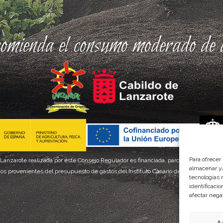
comienda el consumo moderado de a
Para ofrecer
 Lanzarote realizada por este Consejo Regulador es financiada, parcialmente, por el
almacenar y/
os provenientes del presupuesto de gastos del Instituto Canario de Calidad Agroal
tecnologías 
identificaci
afectar nega