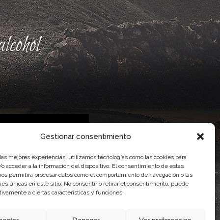
lcohol
Gestionar consentimiento
 las mejores experiencias, utilizamos tecnologías como las cookies para
 Gobierno de Canarias
o acceder a la información del dispositivo. El consentimiento de estas
imentaria
nos permitirá procesar datos como el comportamiento de navegación o las
ones únicas en este sitio. No consentir o retirar el consentimiento, puede
tivamente a ciertas características y funciones.