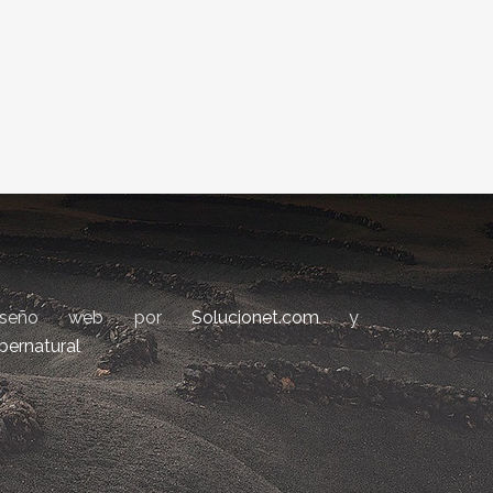
iseño web por
Solucionet.com
y
bernatural