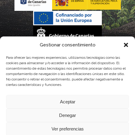
Gestionar consentimiento
La gestión de la DOP Lanzarote realizada por este Consejo Regulador es financiada,
Para ofrecer las mejores experiencias, utilizamos tecnologías como las
cookies para almacenar y/o acceder a la información del dispositivo. El
parcialmente, por el Gobierno de Canarias
consentimiento de estas tecnologías nos permitirá procesar datos como el
comportamiento de navegación o las identificaciones únicas en este sitio.
con fondos provenientes del presupuesto de gastos del Instituto Canario de
No consentir o retirar el consentimiento, puede afectar negativamente a
ciertas características y funciones.
Calidad Agroalimentaria
Aceptar
Denegar
Ver preferencias