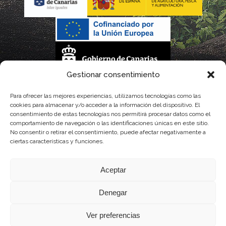
Gestionar consentimiento
La gestión de la DOP Lanzarote realizada por este Consejo Regulador es financiada,
Para ofrecer las mejores experiencias, utilizamos tecnologías como las
cookies para almacenar y/o acceder a la información del dispositivo. El
parcialmente, por el Gobierno de Canarias
consentimiento de estas tecnologías nos permitirá procesar datos como el
comportamiento de navegación o las identificaciones únicas en este sitio.
con fondos provenientes del presupuesto de gastos del Instituto Canario de
No consentir o retirar el consentimiento, puede afectar negativamente a
ciertas características y funciones.
Calidad Agroalimentaria
Aceptar
Denegar
Ver preferencias