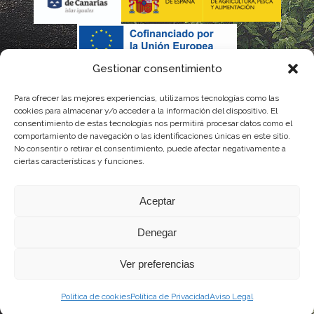
Gestionar consentimiento
Para ofrecer las mejores experiencias, utilizamos tecnologías como las
cookies para almacenar y/o acceder a la información del dispositivo. El
consentimiento de estas tecnologías nos permitirá procesar datos como el
comportamiento de navegación o las identificaciones únicas en este sitio.
No consentir o retirar el consentimiento, puede afectar negativamente a
La gestión de la DOP Lanzarote realizada por este Consejo Regulador es financiada,
ciertas características y funciones.
parcialmente, por el Gobierno de Canarias
Aceptar
con fondos provenientes del presupuesto de gastos del Instituto Canario de
Denegar
Calidad Agroalimentaria
Ver preferencias
Política de cookies
Política de Privacidad
Aviso Legal