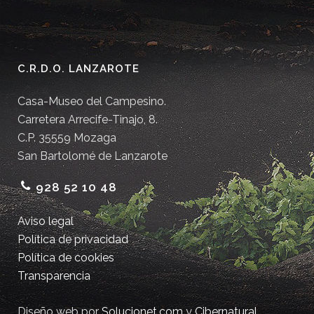
C.R.D.O. LANZAROTE
Casa-Museo del Campesino.
Carretera Arrecife-Tinajo, 8.
C.P. 35559 Mozaga
San Bartolomé de Lanzarote
928 52 10 48
Aviso legal
Política de privacidad
Política de cookies
Transparencia
Diseño web por
Solucionet.com
y
Cibernatural