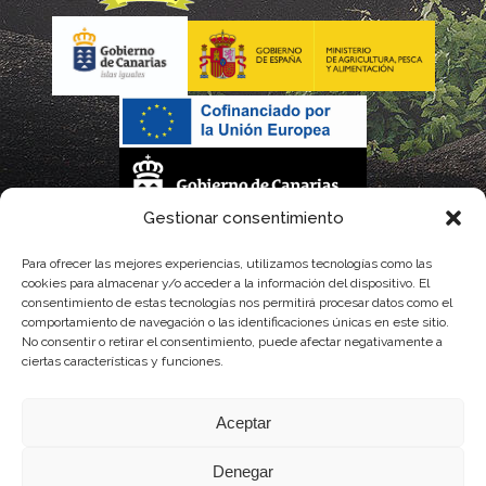
Gestionar consentimiento
La gestión de la DOP Lanzarote realizada por este Consejo Regulador es financiada,
Para ofrecer las mejores experiencias, utilizamos tecnologías como las
cookies para almacenar y/o acceder a la información del dispositivo. El
parcialmente, por el Gobierno de Canarias
consentimiento de estas tecnologías nos permitirá procesar datos como el
comportamiento de navegación o las identificaciones únicas en este sitio.
con fondos provenientes del presupuesto de gastos del Instituto Canario de
No consentir o retirar el consentimiento, puede afectar negativamente a
ciertas características y funciones.
Calidad Agroalimentaria
Aceptar
Denegar