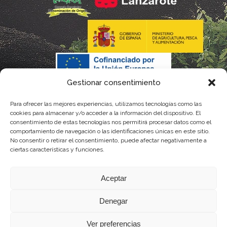
Gestionar consentimiento
Para ofrecer las mejores experiencias, utilizamos tecnologías como las
La gestión de la DOP Lanzarote realizada por este Consejo
cookies para almacenar y/o acceder a la información del dispositivo. El
consentimiento de estas tecnologías nos permitirá procesar datos como el
Regulador es financiada, parcialmente, por el Gobierno de
comportamiento de navegación o las identificaciones únicas en este sitio.
No consentir o retirar el consentimiento, puede afectar negativamente a
Canarias
ciertas características y funciones.
con fondos provenientes del presupuesto de gastos del
Aceptar
Instituto Canario de Calidad Agroalimentaria
Denegar
Ver preferencias