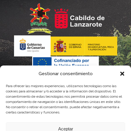
Gestionar consentimiento
Para ofrecer las mejores experiencias, utilizamos tecnologías como las
La gestión de la DOP Lanzarote realizada por este Consejo
cookies para almacenar y/o acceder a la información del dispositivo. El
consentimiento de estas tecnologías nos permitirá procesar datos como el
Regulador es financiada, parcialmente, por el Gobierno de
comportamiento de navegación o las identificaciones únicas en este sitio.
No consentir o retirar el consentimiento, puede afectar negativamente a
Canarias
ciertas características y funciones.
con fondos provenientes del presupuesto de gastos del
Aceptar