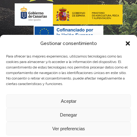
Gestionar consentimiento
Para ofrecer las mejores experiencias, utilizamos tecnologías como las
La gestión de la DOP Lanzarote realizada por este Consejo
cookies para almacenar y/o acceder a la información del dispositivo. El
consentimiento de estas tecnologías nos permitirá procesar datos como el
Regulador es financiada, parcialmente, por el Gobierno de
comportamiento de navegación o las identificaciones únicas en este sitio.
No consentir o retirar el consentimiento, puede afectar negativamente a
Canarias
ciertas características y funciones.
con fondos provenientes del presupuesto de gastos del
Aceptar
Instituto Canario de Calidad Agroalimentaria
Denegar
Ver preferencias