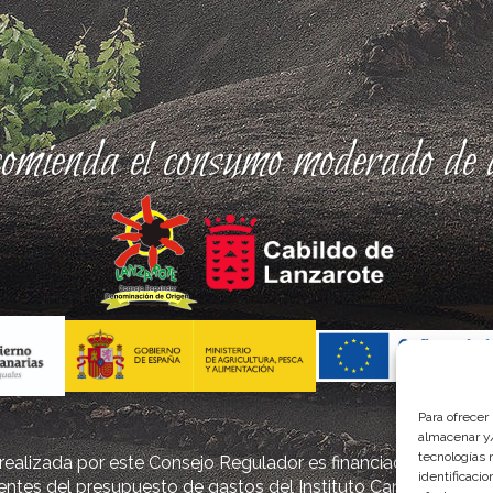
comienda el consumo moderado de a
Para ofrecer
almacenar y/
tecnologías 
ealizada por este Consejo Regulador es financiada, parcialm
identificaci
ntes del presupuesto de gastos del Instituto Canario de Cal