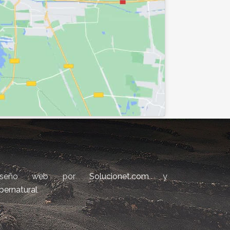
iseño web por
Solucionet.com
y
bernatural