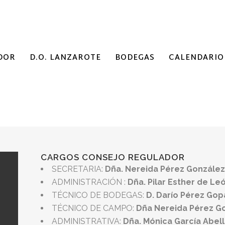
DOR
D.O. LANZAROTE
BODEGAS
CALENDARIO
CARGOS CONSEJO REGULADOR
SECRETARIA:
Dña. Nereida Pérez González
ADMINISTRACIÓN :
Dña. Pilar Esther de Le
TÉCNICO DE BODEGAS:
D. Darío Pérez Gop
TÉCNICO DE CAMPO:
Dña Nereida Pérez G
ADMINISTRATIVA:
Dña. Mónica García Abel