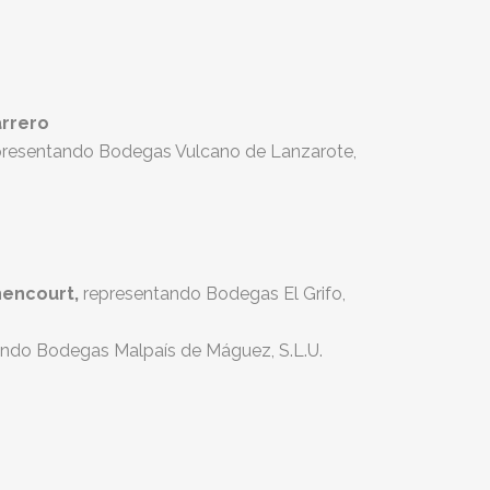
arrero
resentando Bodegas Vulcano de Lanzarote,
hencourt,
representando Bodegas El Grifo,
ando Bodegas Malpaís de Máguez, S.L.U.