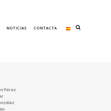
NOTICIAS
CONTACTA
ón Pérez
ar
onzález
lán