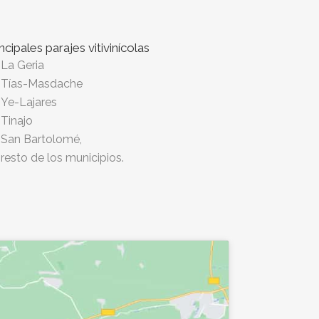
incipales parajes vitivinícolas
La Geria
Tías-Masdache
Ye-Lajares
Tinajo
San Bartolomé,
resto de los municipios.