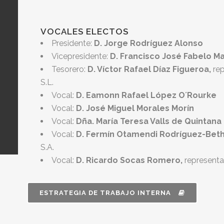
VOCALES ELECTOS
Presidente:
D. Jorge Rodríguez Alonso
Vicepresidente:
D. Francisco José Fabelo M
Tesorero:
D. Víctor Rafael Díaz Figueroa,
rep
S.L.
Vocal:
D. Eamonn Rafael López O´Rourke
Vocal:
D. José Miguel Morales Morín
Vocal:
Dña. María Teresa Valls de Quintana
Vocal:
D. Fermín Otamendi Rodríguez-Bet
S.A.
Vocal:
D. Ricardo Socas Romero,
represent
ESTRATEGIA DE TRABAJO INTERNA