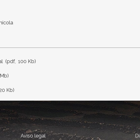
nícola
al (pdf, 100 Kb
)
 Mb)
220 Kb)
Aviso legal
D