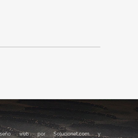
iseño web por
Solucionet.com
y