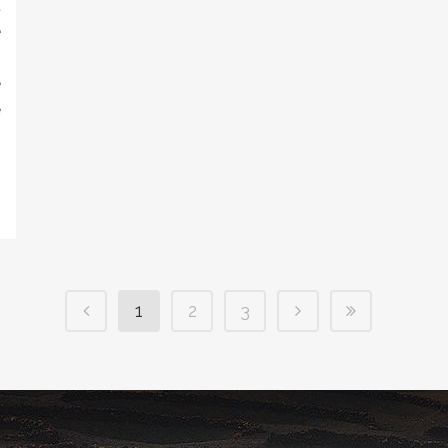
a
e
o
e
e
s
1
2
3