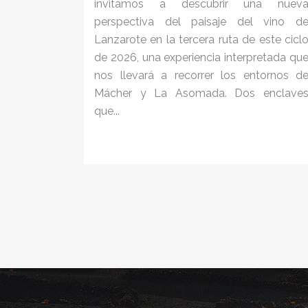
invitamos a descubrir una nuev
perspectiva del paisaje del vino d
Lanzarote en la tercera ruta de este cicl
de 2026, una experiencia interpretada qu
nos llevará a recorrer los entornos d
Mácher y La Asomada. Dos enclave
que...