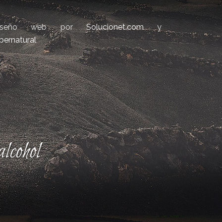
iseño web por
Solucionet.com
y
bernatural
lcohol