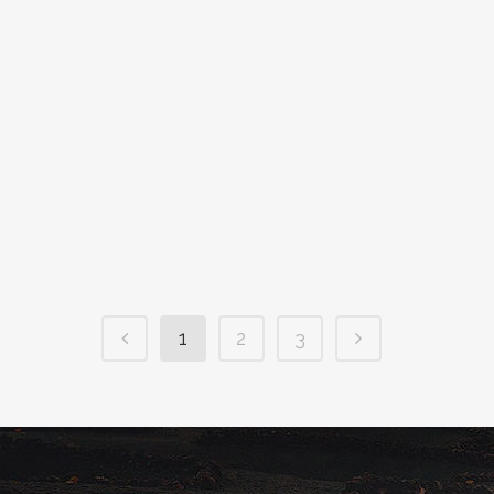
lugar el sábado 19 de mayo y
recorrimos los alrededores de la
Bodega Vega de Yuco. Nuevamente
se completó el aforo para esta
actividad y el grupo lo conformaron
aproximadamente cuarenta
personas. En...
1
2
3