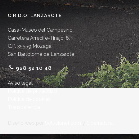
C.R.D.O. LANZAROTE
Casa-Museo del Campesino.
Carretera Arrecife-Tinajo, 8.
C.P. 35559 Mozaga
San Bartolomé de Lanzarote
928 52 10 48
Aviso legal
Política de privacidad
Política de cookies
Transparencia
Diseño web por
Solucionet.com
y
Cibernatural