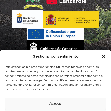
Gestionar consentimiento
La gestión de la DOP Lanzarote realizada por este Consejo Regulador es financiada,
Para ofrecer las mejores experiencias, utilizamos tecnologías como las
cookies para almacenar y/o acceder a la información del dispositivo. El
parcialmente, por el Gobierno de Canarias
consentimiento de estas tecnologías nos permitirá procesar datos como el
comportamiento de navegación o las identificaciones únicas en este sitio.
con fondos provenientes del presupuesto de gastos del Instituto Canario de
No consentir o retirar el consentimiento, puede afectar negativamente a
ciertas características y funciones.
Calidad Agroalimentaria
Aceptar