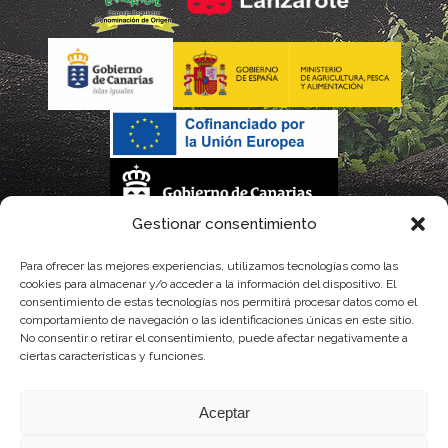
Gestionar consentimiento
La gestión de la DOP Lanzarote realizada por este Consejo Regulador es financiada,
Para ofrecer las mejores experiencias, utilizamos tecnologías como las
cookies para almacenar y/o acceder a la información del dispositivo. El
parcialmente, por el Gobierno de Canarias
consentimiento de estas tecnologías nos permitirá procesar datos como el
comportamiento de navegación o las identificaciones únicas en este sitio.
con fondos provenientes del presupuesto de gastos del Instituto Canario de
No consentir o retirar el consentimiento, puede afectar negativamente a
ciertas características y funciones.
Calidad Agroalimentaria
Aceptar