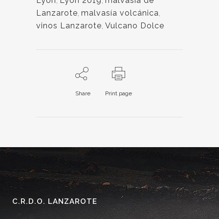
Lyon
,
Lyon 2019
,
malvasía de
Lanzarote
,
malvasía volcánica
,
vinos Lanzarote
,
Vulcano Dolce
Share
Print page
C.R.D.O. LANZAROTE