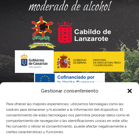
moderado de alcohol
Gestionar consentimiento
Para ofrecer las mejores experiencias, utilizamos tecnologías como las
La gestión de la DOP Lanzarote realizada por este Consejo
cookies para almacenar y/o acceder a la información del dispositivo. El
consentimiento de estas tecnologías nos permitirá procesar datos como el
Regulador es financiada, parcialmente, por el Gobierno de
comportamiento de navegación o las identificaciones únicas en este sitio.
No consentir o retirar el consentimiento, puede afectar negativamente a
Canarias
ciertas características y funciones.