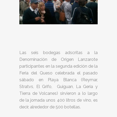
Las seis bodegas adscritas a la
Denominación de Origen Lanzarote
participantes en la segunda edición de la
Feria del Queso celebrada el pasado
sábado en Playa Blanca (Reymar,
Stratvs, El Grifo, Guiguan, La Geria y
Tierra de Volcanes) sirvieron a lo largo
de la jornada unos 400 litros de vino, es
decir, alrededor de 500 botellas.