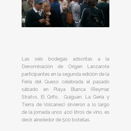
Las seis bodegas adscritas a la
Denominación de Origen Lanzarote
participantes en la segunda edición de la
Feria del Queso celebrada el pasado
sábado en Playa Blanca (Reymar,
Stratvs, El Grifo, Guiguan, La Geria y
Tierra de Volcanes) sirvieron a lo largo
de la jornada unos 400 litros de vino, es
decir, alrededor de 500 botellas.