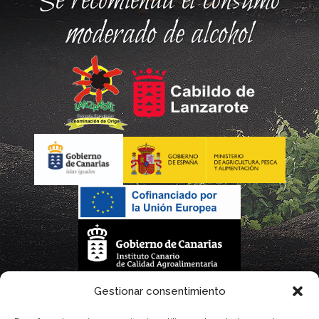
Se recomienda el consumo
moderado de alcohol
La gestión de la DOP Lanzarote realizada por este Consejo Regulador es financiada,
Gestionar consentimiento
parcialmente, por el Gobierno de Canarias