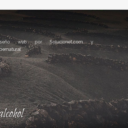
iseño web por
Solucionet.com
y
bernatural
lcohol