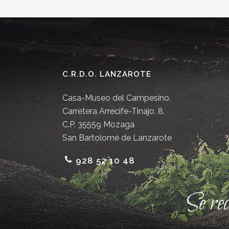
C.R.D.O. LANZAROTE
Casa-Museo del Campesino.
Carretera Arrecife-Tinajo, 8.
C.P. 35559 Mozaga
San Bartolomé de Lanzarote
928 52 10 48
Se re