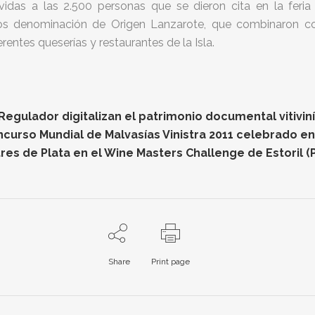
vidas a las 2.500 personas que se dieron cita en la feri
os denominación de Origen Lanzarote, que combinaron co
rentes queserías y restaurantes de la Isla.
gulador digitalizan el patrimonio documental vitiviníc
oncurso Mundial de Malvasías Vinistra 2011 celebrado e
res de Plata en el Wine Masters Challenge de Estoril (
Share
Print page