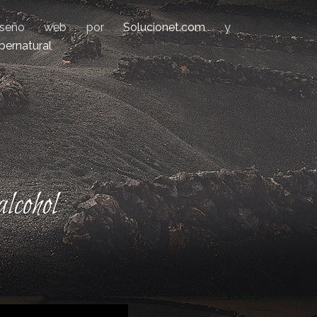
iseño web por
Solucionet.com
y
bernatural
lcohol