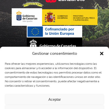
Gestionar consentimiento
La gestión de la DOP Lanzarote realizada por este Consejo Regulador es financiada,
Para ofrecer las mejores experiencias, utilizamos tecnologías como las
cookies para almacenar y/o acceder a la información del dispositivo. El
parcialmente, por el Gobierno de Canarias
consentimiento de estas tecnologías nos permitirá procesar datos como el
comportamiento de navegación o las identificaciones únicas en este sitio.
con fondos provenientes del presupuesto de gastos del Instituto Canario de
No consentir o retirar el consentimiento, puede afectar negativamente a
ciertas características y funciones.
Calidad Agroalimentaria
Aceptar