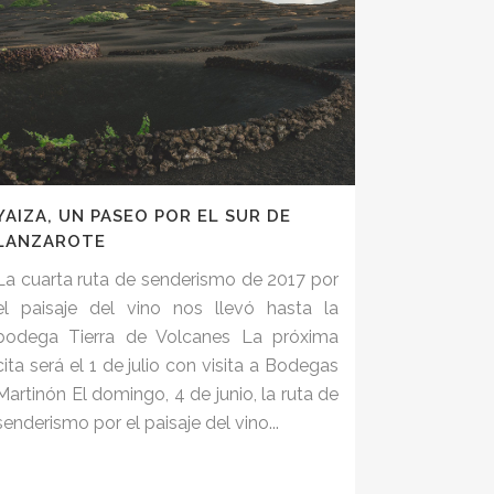
YAIZA, UN PASEO POR EL SUR DE
LANZAROTE
La cuarta ruta de senderismo de 2017 por
el paisaje del vino nos llevó hasta la
bodega Tierra de Volcanes La próxima
cita será el 1 de julio con visita a Bodegas
Martinón El domingo, 4 de junio, la ruta de
senderismo por el paisaje del vino...