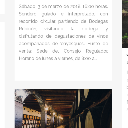
Sábado, 3 de marzo de 2018. 16:00 horas.
Sendero guiado e interpretado, con
recorrido circular, partiendo de Bodegas
Rubicón, visitando la bodega y
disfrutando de degustaciones de vinos
acompañados de 'enyesques'. Punto de
venta: Sede del Consejo Regulador.
Horario de lunes a viernes, de 8:00 a...
n
e
e