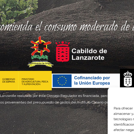
comienda el consumo moderado de a
 Lanzarote realizada por este Consejo Regulador es financiada, parcialmente, por el
os provenientes del presupuesto de gastos del Instituto Canario de Calidad Agroal
Para ofrecer
almacenar y/
tecnologías 
identificaci
afectar nega