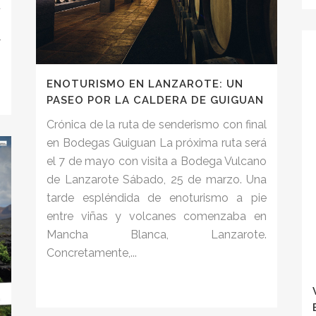
a
o
r
ENOTURISMO EN LANZAROTE: UN
PASEO POR LA CALDERA DE GUIGUAN
Crónica de la ruta de senderismo con final
en Bodegas Guiguan La próxima ruta será
el 7 de mayo con visita a Bodega Vulcano
de Lanzarote Sábado, 25 de marzo. Una
tarde espléndida de enoturismo a pie
entre viñas y volcanes comenzaba en
Mancha Blanca, Lanzarote.
Concretamente,...