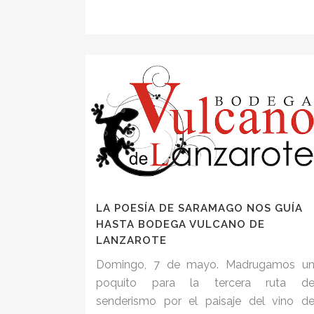
LA POESÍA DE SARAMAGO NOS GUÍA
HASTA BODEGA VULCANO DE
LANZAROTE
Domingo, 7 de mayo. Madrugamos u
poquito para la tercera ruta d
senderismo por el paisaje del vino d