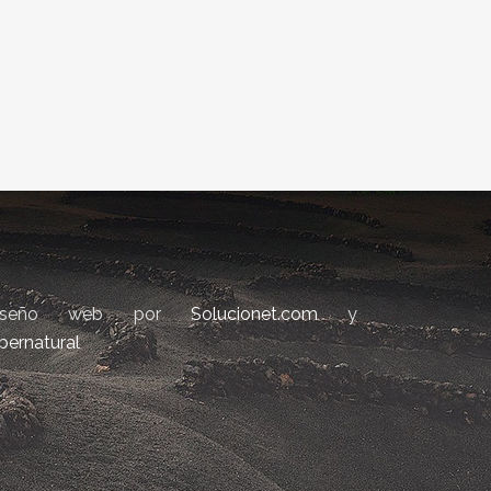
iseño web por
Solucionet.com
y
bernatural