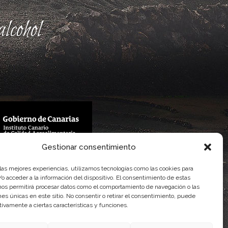
lcohol
Gestionar consentimiento
 Gobierno de Canarias
imentaria
 las mejores experiencias, utilizamos tecnologías como las cookies para
o acceder a la información del dispositivo. El consentimiento de estas
nos permitirá procesar datos como el comportamiento de navegación o las
ones únicas en este sitio. No consentir o retirar el consentimiento, puede
tivamente a ciertas características y funciones.