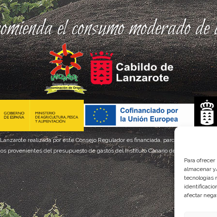
comienda el consumo moderado de a
 Lanzarote realizada por este Consejo Regulador es financiada, parcialmente, por el
os provenientes del presupuesto de gastos del Instituto Canario de Calidad Agroal
Para ofrecer
almacenar y/
tecnologías 
identificaci
afectar nega