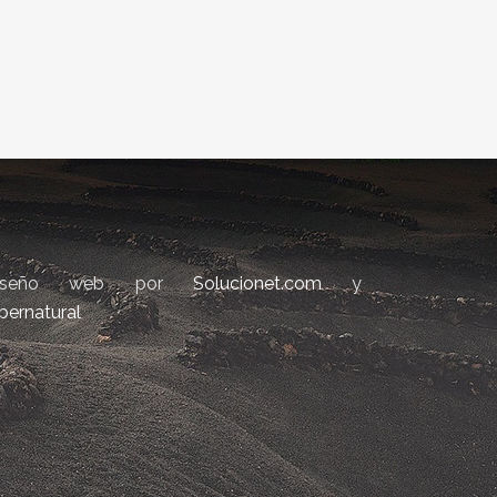
iseño web por
Solucionet.com
y
bernatural