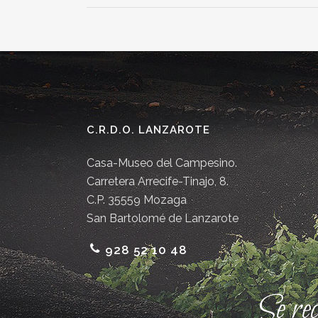
C.R.D.O. LANZAROTE
Casa-Museo del Campesino.
Carretera Arrecife-Tinajo, 8.
C.P. 35559 Mozaga
San Bartolomé de Lanzarote
928 52 10 48
Se re