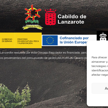
 Lanzarote realizada por este Consejo Regulador es financiada, parcialmente, por el
Para ofrecer
os provenientes del presupuesto de gastos del Instituto Canario de Calidad Agroal
almacenar y/
tecnologías 
identificaci
afectar nega
A