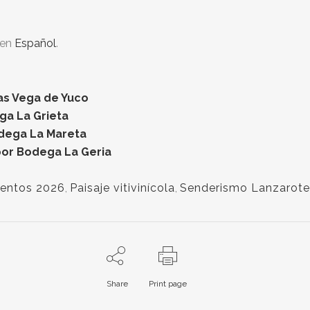
 en
Español
.
as Vega de Yuco
ga La Grieta
odega La Mareta
por Bodega La Geria
entos 2026
,
Paisaje vitivinícola
,
Senderismo Lanzarote
Share
Print page