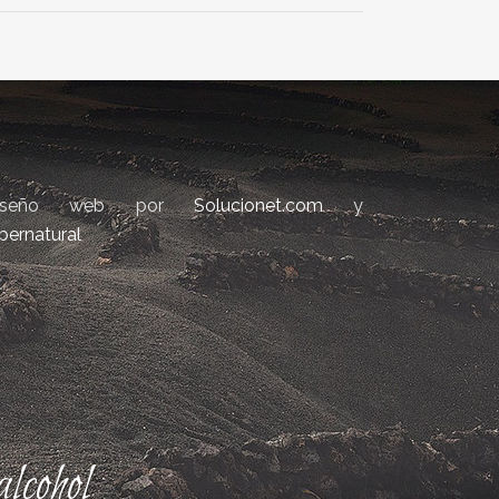
iseño web por
Solucionet.com
y
bernatural
lcohol