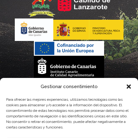
La gestión de la DOP Lanzarote realizada por este Consejo Regulador es financiada,
Gestionar consentimiento
parcialmente, por el Gobierno de Canarias
Para ofrecer las mejores experiencias, utilizamos tecnologías como las
cookies para almacenar y/o acceder a la información del dispositivo. El
con fondos provenientes del presupuesto de gastos del Instituto Canario de
consentimiento de estas tecnologías nos permitirá procesar datos como el
comportamiento de navegación o las identificaciones únicas en este sitio.
Calidad Agroalimentaria
No consentir o retirar el consentimiento, puede afectar negativamente a
ciertas características y funciones.