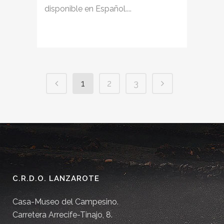
disponible en Español....
1
2
3
C.R.D.O. LANZAROTE
Casa-Museo del Campesino.
Carretera Arrecife-Tinajo, 8.