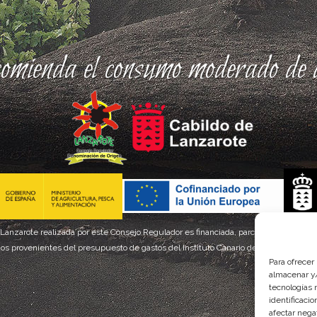
comienda el consumo moderado de a
 Lanzarote realizada por este Consejo Regulador es financiada, parcialmente, por el
os provenientes del presupuesto de gastos del Instituto Canario de Calidad Agroal
Para ofrecer
almacenar y/
tecnologías 
identificaci
afectar nega