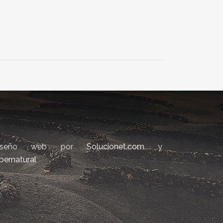
iseño web por
Solucionet.com
y
bernatural