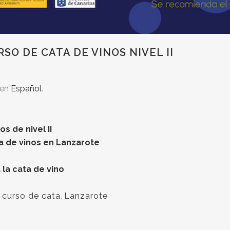
SO DE CATA DE VINOS NIVEL II
 en
Español
.
s de nivel II
ta de vinos en Lanzarote
 la cata de vino
,
curso de cata
,
Lanzarote