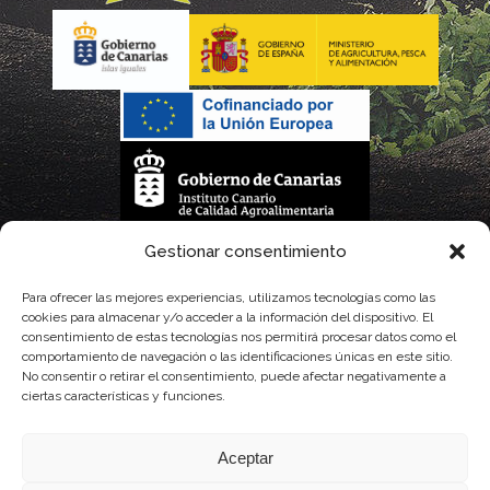
La gestión de la DOP Lanzarote realizada por este Consejo Regulador es financiada,
Gestionar consentimiento
parcialmente, por el Gobierno de Canarias
Para ofrecer las mejores experiencias, utilizamos tecnologías como las
cookies para almacenar y/o acceder a la información del dispositivo. El
con fondos provenientes del presupuesto de gastos del Instituto Canario de
consentimiento de estas tecnologías nos permitirá procesar datos como el
comportamiento de navegación o las identificaciones únicas en este sitio.
Calidad Agroalimentaria
No consentir o retirar el consentimiento, puede afectar negativamente a
ciertas características y funciones.
Aceptar