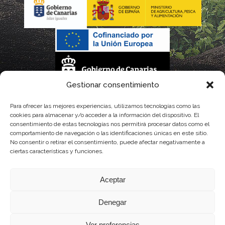
Gestionar consentimiento
La gestión de la DOP Lanzarote realizada por este Consejo Regulador es financiada,
Para ofrecer las mejores experiencias, utilizamos tecnologías como las
cookies para almacenar y/o acceder a la información del dispositivo. El
parcialmente, por el Gobierno de Canarias
consentimiento de estas tecnologías nos permitirá procesar datos como el
comportamiento de navegación o las identificaciones únicas en este sitio.
con fondos provenientes del presupuesto de gastos del Instituto Canario de
No consentir o retirar el consentimiento, puede afectar negativamente a
ciertas características y funciones.
Calidad Agroalimentaria
Aceptar
Denegar
Ver preferencias